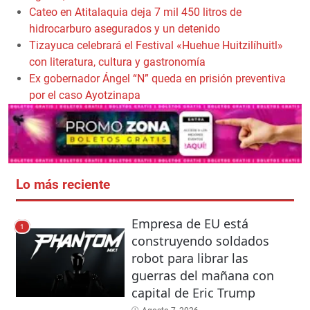
Cateo en Atitalaquia deja 7 mil 450 litros de
hidrocarburo asegurados y un detenido
Tizayuca celebrará el Festival «Huehue Huitzilíhuitl»
con literatura, cultura y gastronomía
Ex gobernador Ángel “N” queda en prisión preventiva
por el caso Ayotzinapa
Lo más reciente
Empresa de EU está
1
construyendo soldados
robot para librar las
guerras del mañana con
capital de Eric Trump