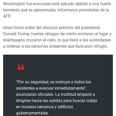
Washington fue evacuado este sábado debido a una fuerte
tormenta que se aproximaba, informaron periodistas de la
AFP.
Unas horas antes del discurso previsto del presidente
Donald Trump, fuertes ráfagas de viento azotaron el lugar y
relámpagos cruzaron el cielo, lo que llevó a las autoridades
a ordenar a las personas presentes que buscaran refugio.
“Por su seguridad, se instruye a todos los
asistentes a evacuar inmediatamente”,
anunciaron oficiales. La multitud empezó a
dirigirse hacia las salidas para buscar cobijo
en museos cercanos y edificios
gubernamentales.