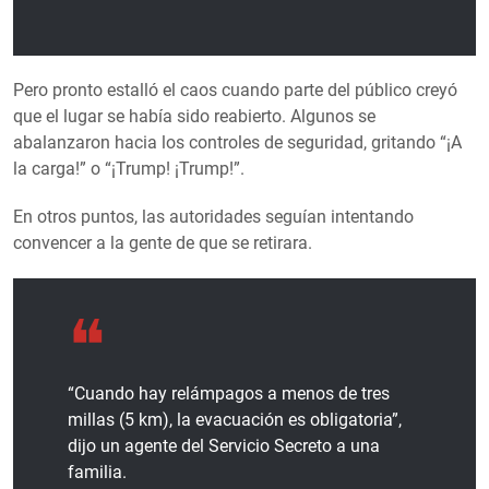
Pero pronto estalló el caos cuando parte del público creyó
que el lugar se había sido reabierto. Algunos se
abalanzaron hacia los controles de seguridad, gritando “¡A
la carga!” o “¡Trump! ¡Trump!”.
En otros puntos, las autoridades seguían intentando
convencer a la gente de que se retirara.
“Cuando hay relámpagos a menos de tres
millas (5 km), la evacuación es obligatoria”,
dijo un agente del Servicio Secreto a una
familia.