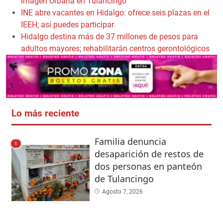
Imagen Urbana en Tulancingo
INE abre vacantes en Hidalgo: ofrece seis plazas en el
IEEH; así puedes participar
Hidalgo destina más de 37 millones de pesos para
adultos mayores; rehabilitarán centros gerontológicos
Lo más reciente
Familia denuncia
1
desaparición de restos de
dos personas en panteón
de Tulancingo
Agosto 7, 2026