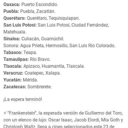
Oaxaca:
Puerto Escondido.
Puebla:
Puebla, Zacatlán.
Querétaro:
Querétaro, Tequisquiapan.
San Luis Potosí:
San Luis Potosí, Ciudad Fernández,
Matehuala.
Sinaloa:
Culiacán, Guamúchil.
Sonora: Agua Prieta, Hermosillo, San Luis Río Colorado.
Tabasco:
Teapa.
Tamaulipas:
Río Bravo.
Tlaxcala:
Apizaco, Huamantla, Tlaxcala.
Veracruz:
Coatepec, Xalapa.
Yucatán:
Mérida.
Zacatecas:
Sombrerete.
¡La espera terminó!
⚡️ “Frankenstein”, la esperada versión de Guillermo del Toro,
con un elenco de lujo: Oscar Isaac, Jacob Elordi, Mia Goth y
Christoph Waltz, llega a cines seleccionados este 23 de