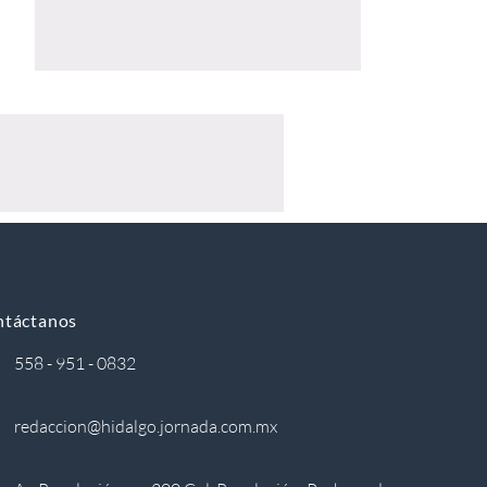
ntáctanos
558 - 951 - 0832
redaccion@hidalgo.jornada.com.mx