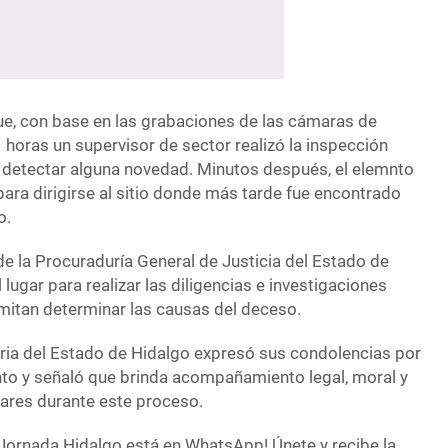
ue, con base en las grabaciones de las cámaras de
1 horas un supervisor de sector realizó la inspección
n detectar alguna novedad. Minutos después, el elemnto
r para dirigirse al sitio donde más tarde fue encontrado
o.
 de la Procuraduría General de Justicia del Estado de
lugar para realizar las diligencias e investigaciones
itan determinar las causas del deceso.
caria del Estado de Hidalgo expresó sus condolencias por
ento y señaló que brinda acompañamiento legal, moral y
iares durante este proceso.
Jornada Hidalgo está en WhatsApp! Únete y recibe la