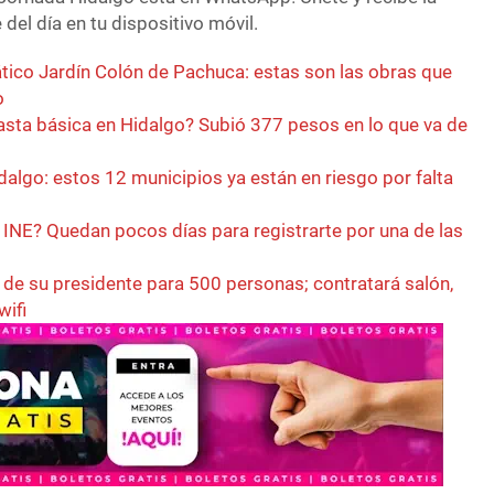
del día en tu dispositivo móvil.
ico Jardín Colón de Pachuca: estas son las obras que
o
asta básica en Hidalgo? Subió 377 pesos en lo que va de
dalgo: estos 12 municipios ya están en riesgo por falta
l INE? Quedan pocos días para registrarte por una de las
de su presidente para 500 personas; contratará salón,
wifi