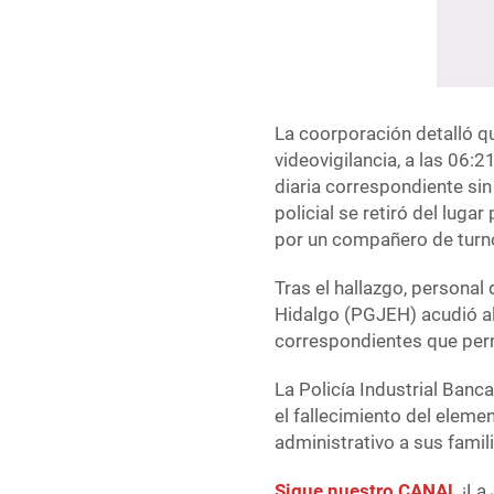
La coorporación detalló q
videovigilancia, a las 06:2
diaria correspondiente si
policial se retiró del luga
por un compañero de turn
Tras el hallazgo, personal
Hidalgo (PGJEH) acudió al 
correspondientes que perm
La Policía Industrial Ban
el fallecimiento del elem
administrativo a sus famil
Sigue nuestro CANAL
¡La 