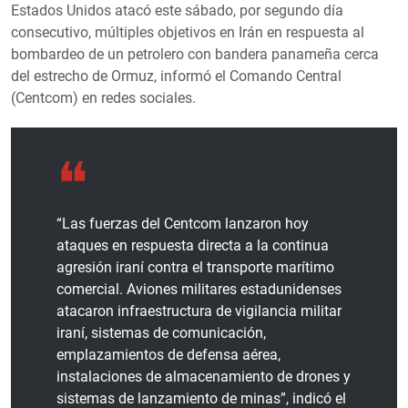
Estados Unidos atacó este sábado, por segundo día
consecutivo, múltiples objetivos en Irán en respuesta al
bombardeo de un petrolero con bandera panameña cerca
del estrecho de Ormuz, informó el Comando Central
(Centcom) en redes sociales.
“Las fuerzas del Centcom lanzaron hoy
ataques en respuesta directa a la continua
agresión iraní contra el transporte marítimo
comercial. Aviones militares estadunidenses
atacaron infraestructura de vigilancia militar
iraní, sistemas de comunicación,
emplazamientos de defensa aérea,
instalaciones de almacenamiento de drones y
sistemas de lanzamiento de minas”, indicó el