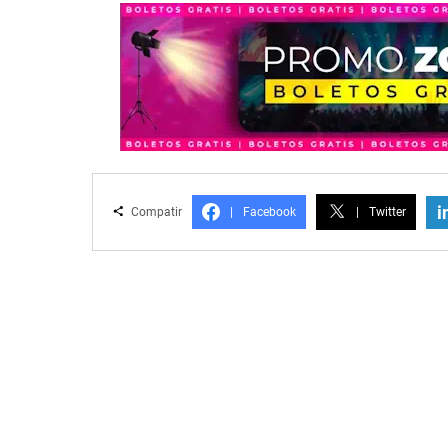
i
Compatir
|
Facebook
|
Twitter