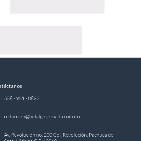
ntáctanos
558 - 951 - 0832
redaccion@hidalgo.jornada.com.mx
Av. Revolución no. 200 Col. Revolución, Pachuca de
Soto, Hidalgo C.P. 42060