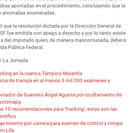
ruebas aportadas en el procedimiento, concluyendo que la
as anomalías enumeradas.
nó que la resolución dictada por la Dirección General de
SF fue emitida con apego a derecho y por lo tanto existe
cta del imputado quien, de manera mancomunada, deberá
nda Pública Federal.
 / La Jornada
acking en la cuenca Tampico-Misantla
cia de trampa en al menos 3 mil 200 exámenes y
ernador de Guerrero Ángel Aguirre por ocultamiento de
Ayotzinapa
s 10 recomendaciones para ‘fracking’; estas son las
entífico
je mínimo por carrera para examen de control y rompe
um Life