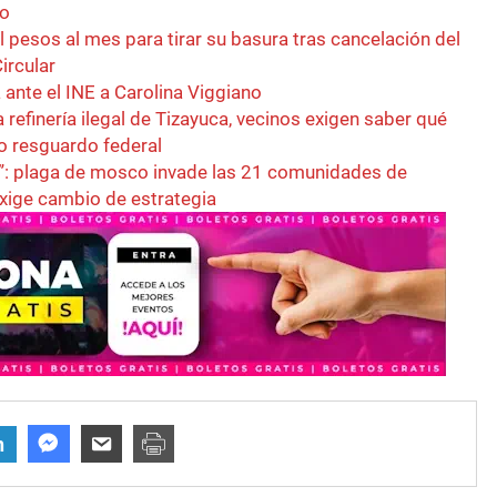
co
l pesos al mes para tirar su basura tras cancelación del
ircular
ante el INE a Carolina Viggiano
 refinería ilegal de Tizayuca, vecinos exigen saber qué
o resguardo federal
ol”: plaga de mosco invade las 21 comunidades de
exige cambio de estrategia
n