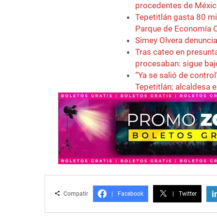
procedentes de Méxi
Tepetitlán gasta 80 mi
Parque de Economía C
Simey Olvera denuncia 
Tras cateo en presunta
procesaban: sigue baj
“Ya se salió de contr
Tepetitlán; alcaldesa 
i
Compatir
|
Facebook
|
Twitter