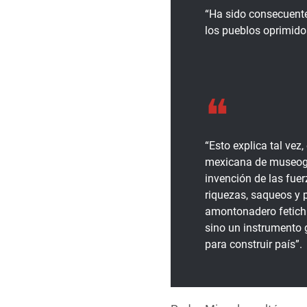
“Ha sido consecuente,
los pueblos oprimido
“Esto explica tal vez
mexicana de museogr
invención de las fue
riquezas, saqueos y 
amontonadero fetichis
sino un instrumento 
para construir país”.