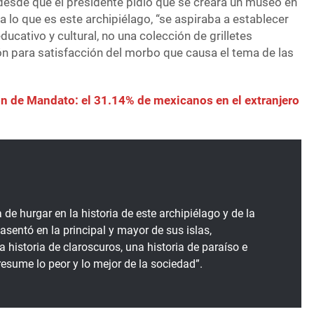
desde que el presidente pidió que se creara un museo en
a lo que es este archipiélago, “se aspiraba a establecer
ducativo y cultural, no una colección de grilletes
ón para satisfacción del morbo que causa el tema de las
n de Mandato: el 31.14% de mexicanos en el extranjero
 de hurgar en la historia de este archipiélago y de la
asentó en la principal y mayor de sus islas,
historia de claroscuros, una historia de paraíso e
 resume lo peor y lo mejor de la sociedad”.