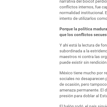
narrativa del boicot perdió
conflictos internos, fue c
normalidad institucional. 
intento de utilizarlos co
Porque la política madura
que los conflictos secues
Y ahí está la lectura de f
subordinada a la estridenc
maestros ni contra las org
puede existir sin rendició
México tiene mucho por re
sociales no desaparecen p
de ocasión, pero tampoco 
amenaza permanente. El de
presión para doblar al Est
El balón rodó, el país sig