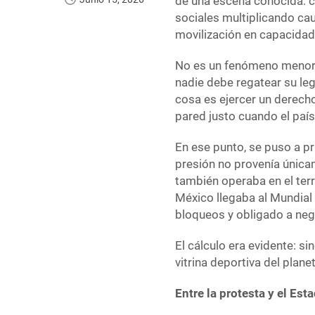
de una escena conocida: c
sociales multiplicando ca
movilización en capacidad
No es un fenómeno menor. 
nadie debe regatear su le
cosa es ejercer un derecho
pared justo cuando el paí
En ese punto, se puso a p
presión no provenía únicam
también operaba en el terr
México llegaba al Mundial
bloqueos y obligado a neg
El cálculo era evidente: si
vitrina deportiva del planet
Entre la protesta y el Est