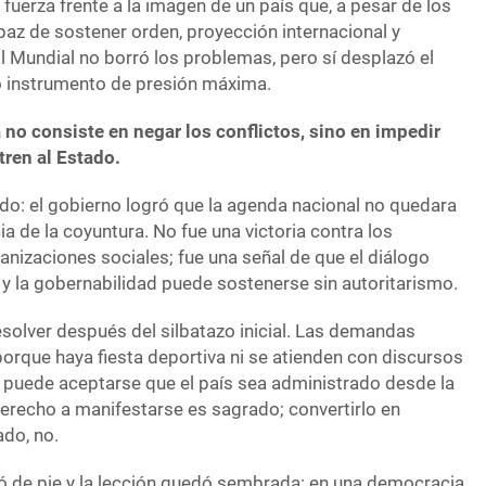
 fuerza frente a la imagen de un país que, a pesar de los
apaz de sostener orden, proyección internacional y
El Mundial no borró los problemas, pero sí desplazó el
mo instrumento de presión máxima.
 no consiste en negar los conflictos, sino en impedir
tren al Estado.
ondo: el gobierno logró que la agenda nacional no quedara
ia de la coyuntura. No fue una victoria contra los
anizaciones sociales; fue una señal de que el diálogo
n y la gobernabilidad puede sostenerse sin autoritarismo.
solver después del silbatazo inicial. Las demandas
orque haya fiesta deportiva ni se atienden con discursos
puede aceptarse que el país sea administrado desde la
recho a manifestarse es sagrado; convertirlo en
ado, no.
uió de pie y la lección quedó sembrada: en una democracia