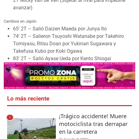
2T Micky van de Ven (Sujetar al rival para impedirle
avanzar)
Cambios en Japón
65′ 2T – Salió Daizen Maeda por Junya Ito
74′ 2T – Salieron Tsuyoshi Watanabe por Takehiro
Tomiyasu, Ritsu Doan por Yukinari Sugawara y
Takefusa Kubo por Koki Ogawa
83′ 2T – Salió Ayase Ueda por Kento Shiogai
Lo más reciente
¡Trágico accidente! Muere
1
motociclista tras derrapar
en la carretera