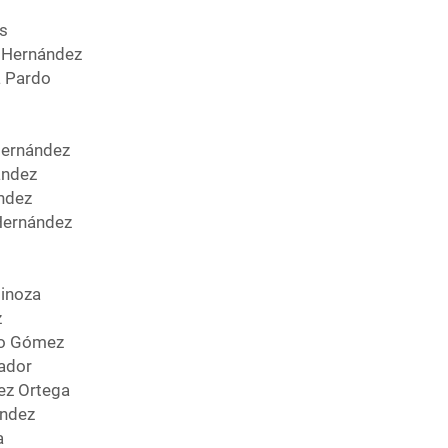
ís
a Hernández
a Pardo
Hernández
ández
ndez
Hernández
inoza
z
do Gómez
ador
ez Ortega
ndez
a