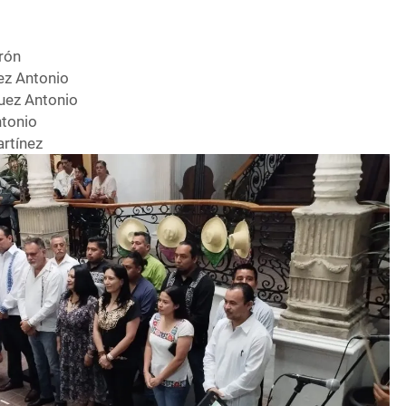
rón
ez Antonio
uez Antonio
tonio
rtínez