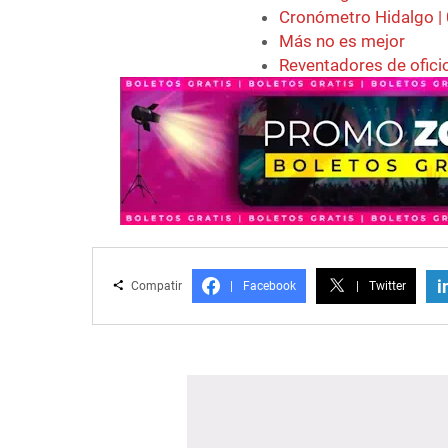
Cronómetro Hidalgo |
Más no es mejor
Reventadores de ofici
i
Compatir
|
Facebook
|
Twitter