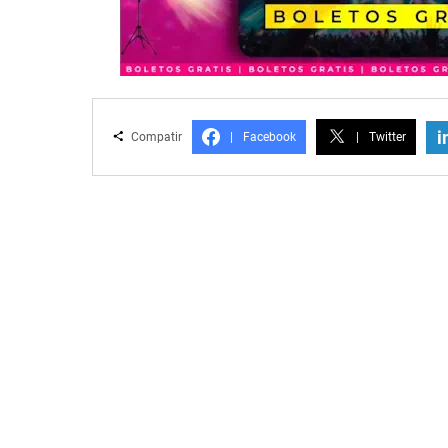
i
Compatir
|
Facebook
|
Twitter