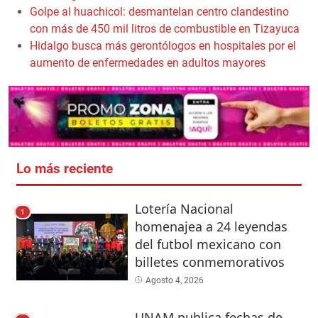
Golpe al huachicol: desmantelan centro clandestino
con más de 450 mil litros de combustible en Tizayuca
Hidalgo busca más gerontólogos en hospitales por el
aumento de enfermedades en adultos mayores
Lo más reciente
Lotería Nacional
1
homenajea a 24 leyendas
del futbol mexicano con
billetes conmemorativos
Agosto 4, 2026
UNAM publica fechas de