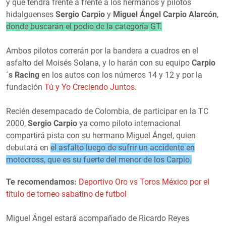
y que tendrá frente a frente a los hermanos y pilotos
hidalguenses
Sergio Carpio
y
Miguel Ángel Carpio Alarcón
,
donde buscarán el podio de la categoría GT.
Ambos pilotos correrán por la bandera a cuadros en el
asfalto del Moisés Solana, y lo harán con su equipo
Carpio
´s Racing
en los autos con los números 14 y 12 y por la
fundación
Tú y Yo Creciendo Juntos
.
Recién desempacado de Colombia, de participar en la TC
2000,
Sergio Carpio
ya como piloto internacional
compartirá pista con su hermano Miguel Ángel, quien
debutará en
el asfalto luego de sufrir un accidente en
motocross, que es su fuerte del menor de los Carpio.
Te recomendamos:
Deportivo Oro vs Toros México por el
título de torneo sabatino de futbol
Miguel Ángel estará acompañado de Ricardo Reyes