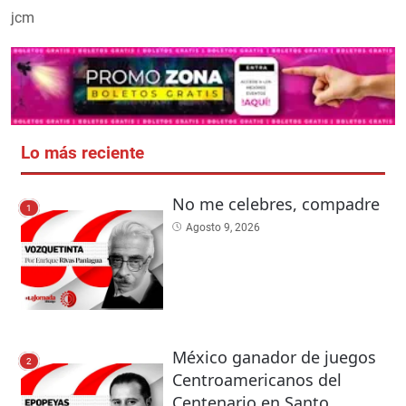
jcm
Lo más reciente
No me celebres, compadre
1
Agosto 9, 2026
México ganador de juegos
2
Centroamericanos del
Centenario en Santo