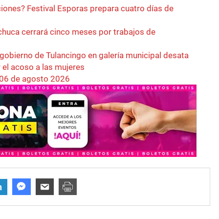
ciones? Festival Esporas prepara cuatro días de
achuca cerrará cinco meses por trabajos de
 gobierno de Tulancingo en galería municipal desata
r el acoso a las mujeres
 06 de agosto 2026
n