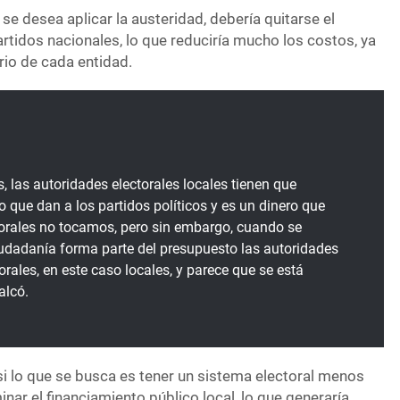
i se desea aplicar la austeridad, debería quitarse el
artidos nacionales, lo que reduciría mucho los costos, ya
rio de cada entidad.
s, las autoridades electorales locales tienen que
o que dan a los partidos políticos y es un dinero que
torales no tocamos, pero sin embargo, cuando se
ciudadanía forma parte del presupuesto las autoridades
orales, en este caso locales, y parece que se está
alcó.
e si lo que se busca es tener un sistema electoral menos
inar el financiamiento público local, lo que generaría