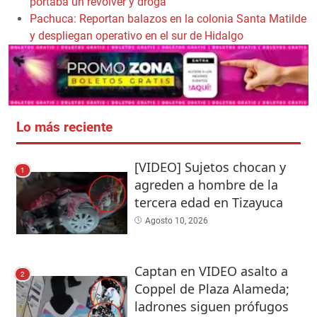
portaba un revólver y droga
Pachuca: Reportan balazos en la colonia Santa Matilde
y despliegan operativo en el sur de Hidalgo
Lo más reciente
[VIDEO] Sujetos chocan y
1
agreden a hombre de la
tercera edad en Tizayuca
Agosto 10, 2026
Captan en VIDEO asalto a
2
Coppel de Plaza Alameda;
ladrones siguen prófugos