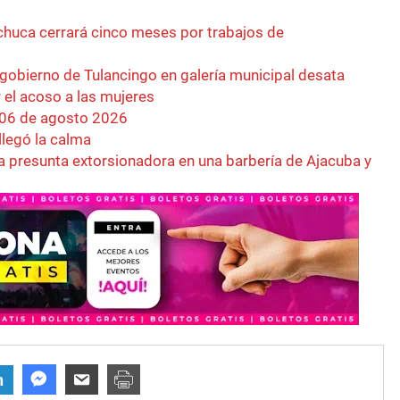
achuca cerrará cinco meses por trabajos de
 gobierno de Tulancingo en galería municipal desata
r el acoso a las mujeres
 06 de agosto 2026
llegó la calma
a presunta extorsionadora en una barbería de Ajacuba y
n