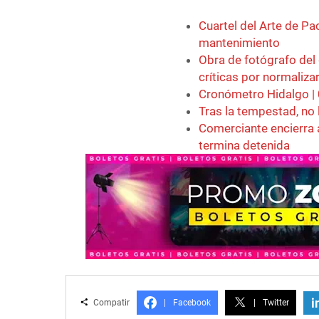
Cuartel del Arte de P
mantenimiento
Obra de fotógrafo del
críticas por normaliza
Cronómetro Hidalgo |
Tras la tempestad, no 
Comerciante encierra 
termina detenida
i
Compatir
|
Facebook
|
Twitter