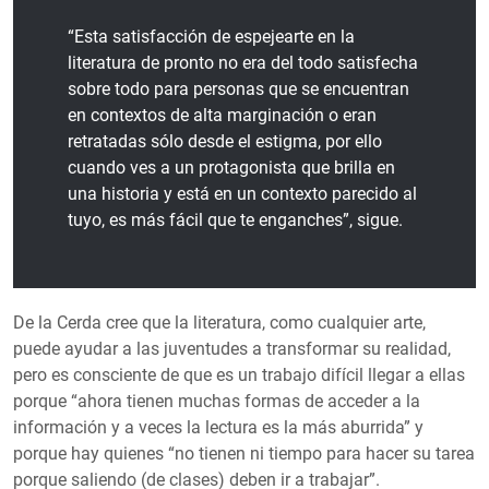
“Esta satisfacción de espejearte en la
literatura de pronto no era del todo satisfecha
sobre todo para personas que se encuentran
en contextos de alta marginación o eran
retratadas sólo desde el estigma, por ello
cuando ves a un protagonista que brilla en
una historia y está en un contexto parecido al
tuyo, es más fácil que te enganches”, sigue.
De la Cerda cree que la literatura, como cualquier arte,
puede ayudar a las juventudes a transformar su realidad,
pero es consciente de que es un trabajo difícil llegar a ellas
porque “ahora tienen muchas formas de acceder a la
información y a veces la lectura es la más aburrida” y
porque hay quienes “no tienen ni tiempo para hacer su tarea
porque saliendo (de clases) deben ir a trabajar”.