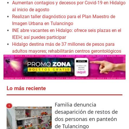
Aumentan contagios y decesos por Covid-19 en Hidalgo
al inicio de agosto
Realizan taller diagnóstico para el Plan Maestro de
Imagen Urbana en Tulancingo
INE abre vacantes en Hidalgo: ofrece seis plazas en el
IEEH; así puedes participar
Hidalgo destina más de 37 millones de pesos para
adultos mayores; rehabilitarán centros gerontológicos
Lo más reciente
Familia denuncia
1
desaparición de restos de
dos personas en panteón
de Tulancingo