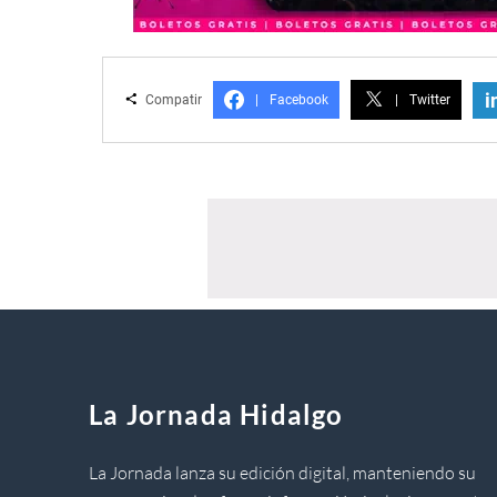
i
Compatir
|
Facebook
|
Twitter
La Jornada Hidalgo
La Jornada lanza su edición digital, manteniendo su