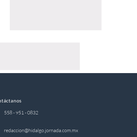
ntáctanos
558 - 951 - 0832
redaccion@hidalgo.jornada.com.mx