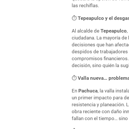
las rechiflas.
⏱
Tepeapulco y el desga
Al alcalde de
Tepeapulco
,
ciudadana. La mayoría de 
decisiones que han afectad
despidos de trabajadores d
compromisos financieros. 
decisión, sino quién la sugi
⏱
Valla nueva… problem
En
Pachuca
, la valla ins
un primer impacto para de
resistencia y planeación.
obra reciente con daño in
fallan con el tiempo… sino