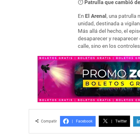
⏱
Patrulla que cambió d
En
El Arenal
, una patrulla
unidad, destinada a vigila
Más allá del hecho, el epis
desaparecer y reaparecer 
calle, sino en los controle
i
Compatir
|
Facebook
|
Twitter