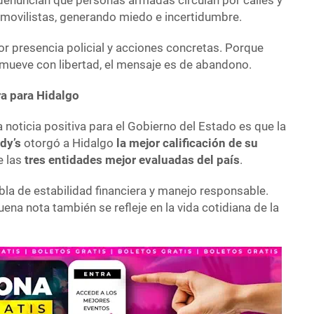
denuncian que personas armadas circulan por calles y
omovilistas, generando miedo e incertidumbre.
or presencia policial y acciones concretas. Porque
 mueve con libertad, el mensaje es de abandono.
ra para Hidalgo
noticia positiva para el Gobierno del Estado es que la
dy’s
otorgó a Hidalgo
la mejor calificación de su
e las
tres entidades mejor evaluadas del país
.
la de estabilidad financiera y manejo responsable.
uena nota también se refleje en la vida cotidiana de la