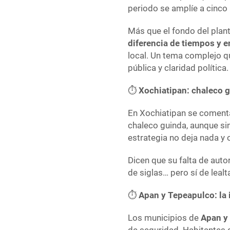
periodo se amplíe a cinco
Más que el fondo del plan
diferencia de tiempos y 
local. Un tema complejo q
pública y claridad política.
⏱️
Xochiatipan: chaleco g
En Xochiatipan se comenta
chaleco guinda, aunque sin
estrategia no deja nada y 
Dicen que su falta de autor
de siglas… pero sí de lealt
⏱️
Apan y Tepeapulco: la
Los municipios de
Apan y