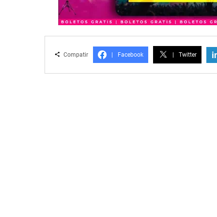
i
Compatir
|
Facebook
|
Twitter