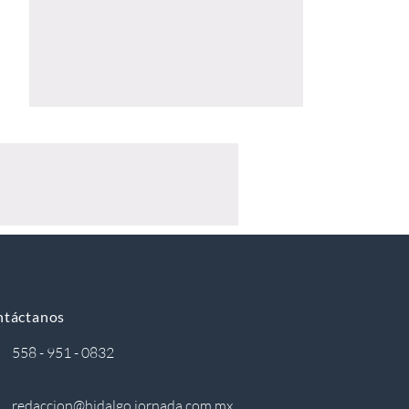
ntáctanos
558 - 951 - 0832
redaccion@hidalgo.jornada.com.mx