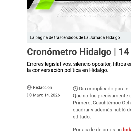
La página de trascendidos de La Jornada Hidalgo
Cronómetro Hidalgo | 1
Errores legislativos, silencio opositor, filt
la conversación política en Hidalgo.
Redacción
⏱️ Día complicado para e
Mayo 14, 2026
Que no fue precisamente u
Primero, Cuauhtémoc Ocho
cuadrar y además habló de 
editado.
Por acá le dejamos un
lin