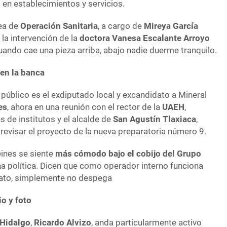
s
en establecimientos y servicios.
rea de
Operación Sanitaria
, a cargo de
Mireya García
 la intervención de la
doctora Vanesa Escalante Arroyo
Cuando cae una pieza arriba, abajo nadie duerme tranquilo.
en la banca
 público es el exdiputado local y excandidato a Mineral
es
, ahora en una reunión con el rector de la
UAEH
,
es de institutos y el alcalde de
San Agustín Tlaxiaca
,
a revisar el proyecto de la nueva preparatoria número 9.
ines se siente
más cómodo bajo el cobijo del Grupo
na política. Dicen que como operador interno funciona
ato, simplemente no despega
io y foto
 Hidalgo
,
Ricardo Alvizo
, anda particularmente activo