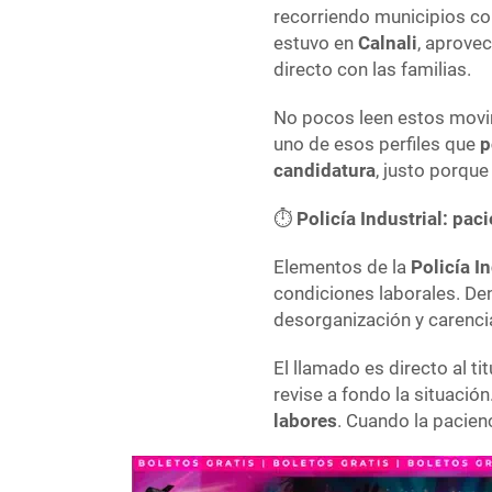
recorriendo municipios co
estuvo en
Calnali
, aprove
directo con las familias.
No pocos leen estos movim
uno de esos perfiles que
p
candidatura
, justo porque
⏱️
Policía Industrial: paci
Elementos de la
Policía I
condiciones laborales. D
desorganización y carenci
El llamado es directo al ti
revise a fondo la situación
labores
. Cuando la pacienc