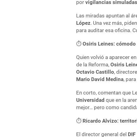
por
vigilancias simulada
Las miradas apuntan al á
López
. Una vez más, piden
para auditar esa oficina. 
⏱️
Osiris Leines: cómodo 
Quien volvió a aparecer en
de la Reforma,
Osiris Lein
Octavio Castillo
, director
Mario David Medina
, par
En corto, comentan que Le
Universidad
que en la are
mejor… pero como candid
⏱️
Ricardo Alvizo: territor
El director general del
DIF