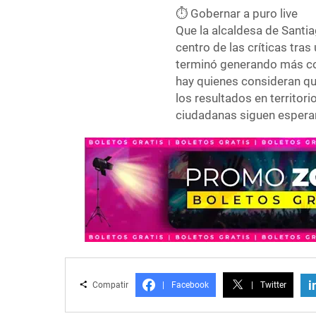
⏱️ Gobernar a puro live
Que la alcaldesa de Santia
centro de las críticas tra
terminó generando más co
hay quienes consideran que
los resultados en territor
ciudadanas siguen espera
i
Compatir
|
Facebook
|
Twitter