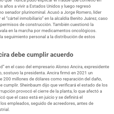
mó que “nunca pudo explicar el fraude que cometió en
is años a vivir a Estados Unidos y luego regresó
mo senador plurinominal. Acusó a Jorge Romero, líder
 el “cártel inmobiliario” en la alcaldía Benito Juárez, caso
 permisos de construcción. También cuestionó la
avala en la marcha por medicamentos oncológicos.
a seguimiento personal a la distribución de estos
cira debe cumplir acuerdo
” en el caso del empresario Alonso Ancira, expresidente
, sostuvo la presidenta. Ancira firmó en 2021 un
e 200 millones de dólares como reparación del daño,
e cumplir. Sheinbaum dijo que verificará el estado de los
rupción provocó el cierre de la planta, lo que afectó a
có que el caso está en juicio y se definirá el
 a los empleados, seguido de acreedores, antes de
trial.