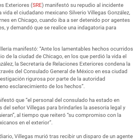
s Exteriores (
SRE
) manifestó su repudio al incidente
la vida el ciudadano mexicano Silverio Villegas González,
ernes en Chicago, cuando iba a ser detenido por agentes
s, y demandó que se realice una indagatoria para
illería manifestó: “Ante los lamentables hechos ocurridos
io de la ciudad de Chicago, en los que perdió la vida el
nzález, la Secretaría de Relaciones Exteriores condena la
a través del Consulado General de México en esa ciudad
vestigación rigurosa por parte de la autoridad
leno esclarecimiento de los hechos”.
ifestó que “el personal del consulado ha estado en
 del señor Villegas para brindarles la asesoría legal y
ran”, al tiempo que reiteró “su compromiso con la
icanos en el exterior”.
ario, Villegas murió tras recibir un disparo de un agente