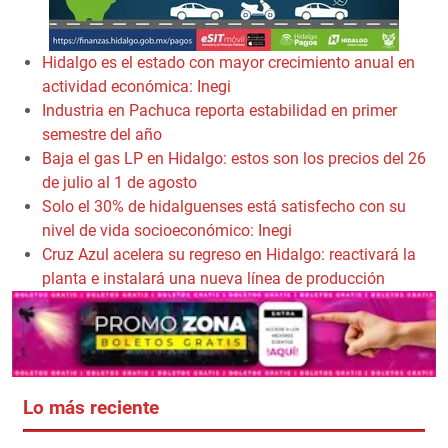
Hidalgo es el estado con mayor crecimiento anual en
actividad económica: Inegi
Industria en Pachuca reporta estabilidad en primer
semestre del año
Baja el gas LP en Hidalgo: estos son los precios del 26
de julio al 1 de agosto
Solo el 30% de hidalguenses está satisfecho con su
nivel de vida socioeconómico: Inegi
Cruz Azul acelera su regreso en Hidalgo: reactivará la
planta e instalará una nueva línea de producción
Lo más reciente