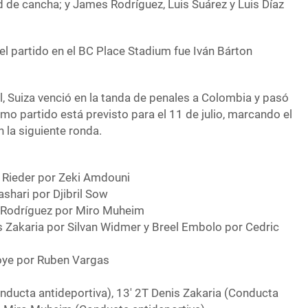
 de cancha; y James Rodrí­guez, Luis Suárez y Luis Díaz
r el partido en el BC Place Stadium fue Iván Bárton
l, Suiza venció en la tanda de penales a Colombia y pasó
imo partido está previsto para el 11 de julio, marcando el
 la siguiente ronda.
n Rieder por Zeki Amdouni
ashari por Djibril Sow
o Rodrí­guez por Miro Muheim
s Zakaria por Silvan Widmer y Breel Embolo por Cedric
oye por Ruben Vargas
nducta antideportiva), 13′ 2T Denis Zakaria (Conducta