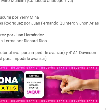
A1 Miro Muheim (Conducta antideportiva)
Lucumí por Yerry Mina
es Rodrí­guez por Juan Fernando Quintero y Jhon Arias
uárez por Juan Hernández
on Lerma por Richard Rios
etar al rival para impedirle avanzar) y 4′ A1 Dávinson
al para impedirle avanzar)