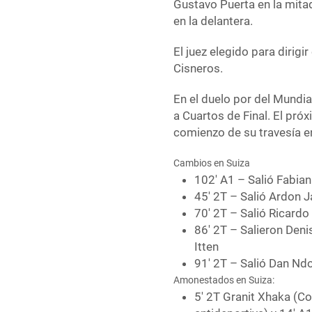
Gustavo Puerta en la mitad
en la delantera.
El juez elegido para dirigi
Cisneros.
En el duelo por del Mundia
a Cuartos de Final. El próx
comienzo de su travesía en
Cambios en Suiza
102′ A1 – Salió Fabia
45′ 2T – Salió Ardon J
70′ 2T – Salió Ricard
86′ 2T – Salieron Deni
Itten
91′ 2T – Salió Dan Nd
Amonestados en Suiza:
5′ 2T Granit Xhaka (Co