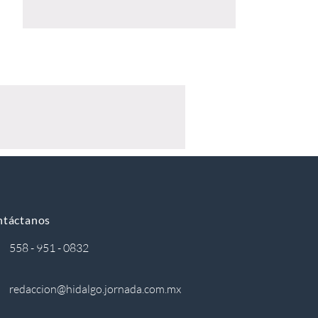
ntáctanos
558 - 951 - 0832
redaccion@hidalgo.jornada.com.mx