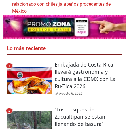
relacionado con chiles jalapeños procedentes de
México
Lo más reciente
Embajada de Costa Rica
1
llevará gastronomía y
cultura a la CDMX con La
Ru-Tica 2026
Agosto 6, 2026
“Los bosques de
2
Zacualtipán se están
llenando de basura”