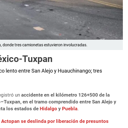
, donde tres camionetas estuvieron involucradas.
éxico-Tuxpan
co lento entre San Alejo y Huauchinango; tres
egistró un
accidente en el kilómetro 126+500 de la
o–Tuxpan, en el tramo comprendido entre San Alejo y
ta los estados de
Hidalgo
y
Puebla
.
 Actopan se deslinda por liberación de presuntos