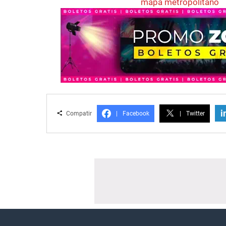
mapa metropolitano
i
Compatir
|
Facebook
|
Twitter