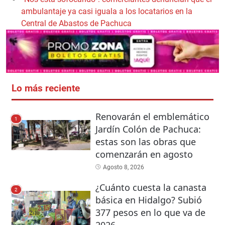
ambulantaje ya casi iguala a los locatarios en la
Central de Abastos de Pachuca
Lo más reciente
Renovarán el emblemático
1
Jardín Colón de Pachuca:
estas son las obras que
comenzarán en agosto
Agosto 8, 2026
¿Cuánto cuesta la canasta
2
básica en Hidalgo? Subió
377 pesos en lo que va de