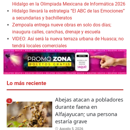
Hidalgo en la Olimpiada Mexicana de Informática 2026
Hidalgo llevará la estrategia “El ABC de las Emociones”
a secundarias y bachilleratos
Zempoala entrega nueve obras en solo dos días;
inaugura calles, canchas, drenaje y escuela
VIDEO: Así será la nueva terraza urbana de Huasca; no
tendrá locales comerciales
Lo más reciente
Abejas atacan a pobladores
1
durante faena en
Alfajayucan; una persona
estaría grave
Agosto 5, 2026