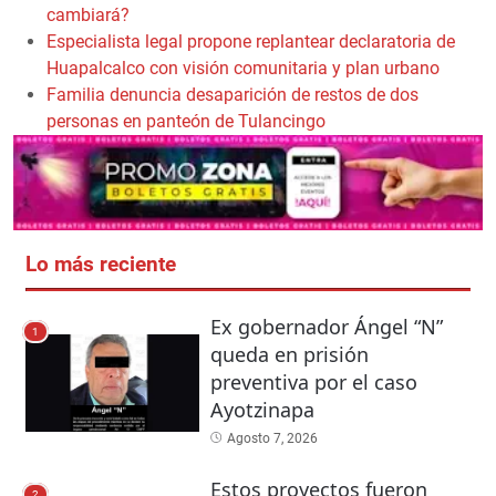
cambiará?
Especialista legal propone replantear declaratoria de
Huapalcalco con visión comunitaria y plan urbano
Familia denuncia desaparición de restos de dos
personas en panteón de Tulancingo
Lo más reciente
Ex gobernador Ángel “N”
1
queda en prisión
preventiva por el caso
Ayotzinapa
Agosto 7, 2026
Estos proyectos fueron
2