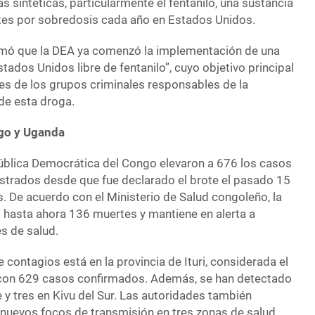
s sintéticas, particularmente el fentanilo, una sustancia
tes por sobredosis cada año en Estados Unidos.
rmó que la DEA ya comenzó la implementación de una
ados Unidos libre de fentanilo”, cuyo objetivo principal
es de los grupos criminales responsables de la
de esta droga.
ngo y Uganda
ública Democrática del Congo elevaron a 676 los casos
strados desde que fue declarado el brote el pasado 15
s. De acuerdo con el Ministerio de Salud congoleño, la
hasta ahora 136 muertes y mantiene en alerta a
s de salud.
contagios está en la provincia de Ituri, considerada el
, con 629 casos confirmados. Además, se han detectado
 y tres en Kivu del Sur. Las autoridades también
e nuevos focos de transmisión en tres zonas de salud