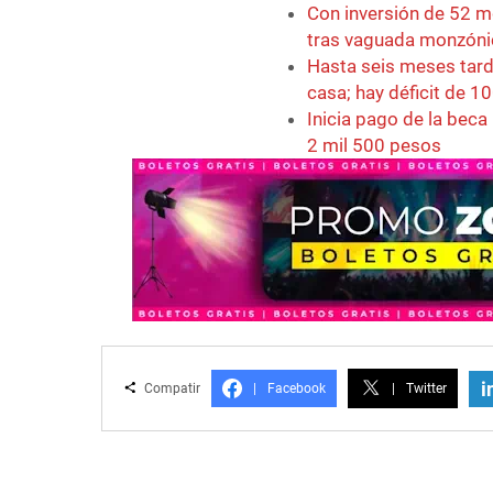
Con inversión de 52 m
tras vaguada monzóni
Hasta seis meses tard
casa; hay déficit de 
Inicia pago de la beca
2 mil 500 pesos
i
Compatir
|
Facebook
|
Twitter