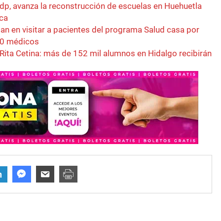
dp, avanza la reconstrucción de escuelas en Huehuetla
ca
an en visitar a pacientes del programa Salud casa por
100 médicos
 Rita Cetina: más de 152 mil alumnos en Hidalgo recibirán
n