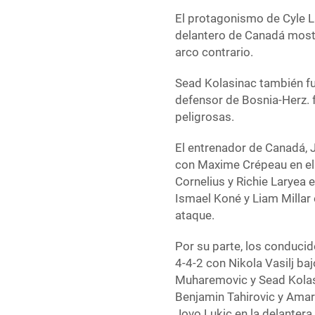
El protagonismo de Cyle La
delantero de Canadá mostró
arco contrario.
Sead Kolasinac también fue
defensor de Bosnia-Herz. 
peligrosas.
El entrenador de Canadá,
con Maxime Crépeau en el 
Cornelius y Richie Laryea 
Ismael Koné y Liam Millar 
ataque.
Por su parte, los conduci
4-4-2 con Nikola Vasilj baj
Muharemovic y Sead Kolasi
Benjamin Tahirovic y Amar
Jovo Lukic en la delantera