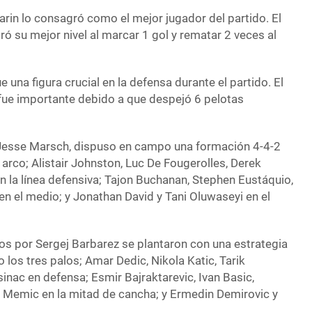
rin lo consagró como el mejor jugador del partido. El
 su mejor nivel al marcar 1 gol y rematar 2 veces al
 una figura crucial en la defensa durante el partido. El
fue importante debido a que despejó 6 pelotas
 Jesse Marsch, dispuso en campo una formación 4-4-2
arco; Alistair Johnston, Luc De Fougerolles, Derek
en la línea defensiva; Tajon Buchanan, Stephen Eustáquio,
en el medio; y Jonathan David y Tani Oluwaseyi en el
dos por Sergej Barbarez se plantaron con una estrategia
o los tres palos; Amar Dedic, Nikola Katic, Tarik
nac en defensa; Esmir Bajraktarevic, Ivan Basic,
 Memic en la mitad de cancha; y Ermedin Demirovic y
.