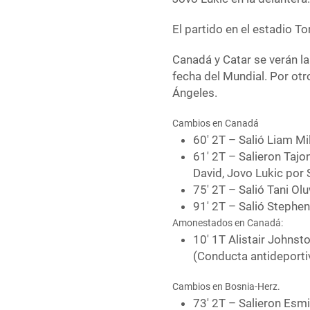
El partido en el estadio To
Canadá y Catar se verán l
fecha del Mundial. Por otr
Ángeles.
Cambios en Canadá
60′ 2T – Salió Liam Mi
61′ 2T – Salieron Taj
David, Jovo Lukic por
75′ 2T – Salió Tani Ol
91′ 2T – Salió Stephe
Amonestados en Canadá:
10′ 1T Alistair Johnst
(Conducta antideporti
Cambios en Bosnia-Herz.
73′ 2T – Salieron Esm