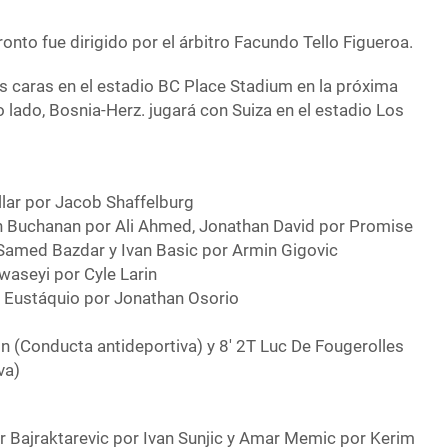
ronto fue dirigido por el árbitro Facundo Tello Figueroa.
as caras en el estadio BC Place Stadium en la próxima
o lado, Bosnia-Herz. jugará con Suiza en el estadio Los
llar por Jacob Shaffelburg
on Buchanan por Ali Ahmed, Jonathan David por Promise
 Samed Bazdar y Ivan Basic por Armin Gigovic
uwaseyi por Cyle Larin
n Eustáquio por Jonathan Osorio
on (Conducta antideportiva) y 8′ 2T Luc De Fougerolles
va)
ir Bajraktarevic por Ivan Sunjic y Amar Memic por Kerim