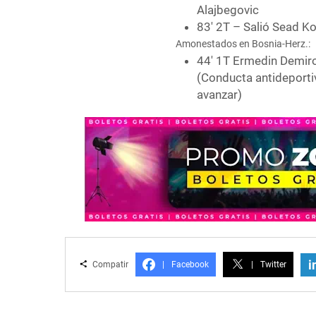
Alajbegovic
83′ 2T – Salió Sead Ko
Amonestados en Bosnia-Herz.:
44′ 1T Ermedin Demiro
(Conducta antideportiva
avanzar)
i
Compatir
|
Facebook
|
Twitter