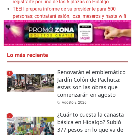
registrarte por una de las 6 plazas en Hidalgo
TEEH prepara informe de su presidente para 500
personas; contratará salón, loza, meseros y hasta wifi
Lo más reciente
Renovarán el emblemático
1
Jardín Colón de Pachuca:
estas son las obras que
comenzarán en agosto
Agosto 8, 2026
¿Cuánto cuesta la canasta
2
básica en Hidalgo? Subió
377 pesos en lo que va de