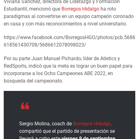
Viviana Sánchez, directora de Liderazgo y Formación
Estudiantil, mencionó que
Borregos Hidalgo
ha roto
paradigmas al convertirse en un equipo campeón coronado
en casa y con más reconocimientos a nivel universitario.
https://www.facebook.com/BorregosHGO/photos/pcb.5686
618561430708/5686612078098023/
Por su parte Juan Manuel Pichardo, líder de Atletics y
RedSports, indicó que la meta es lograr un buen papel para
incorporarse a los Ocho Campeones ABE 2022, en
búsqueda del campeonato.
Sergio Molina, coach de
Borregos Hidalgo,
compartió que el partido de presentación se
llevará a cabo este
viernes 9 de septiembre,