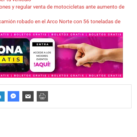
ones y regular venta de motocicletas ante aumento de
camión robado en el Arco Norte con 56 toneladas de
n