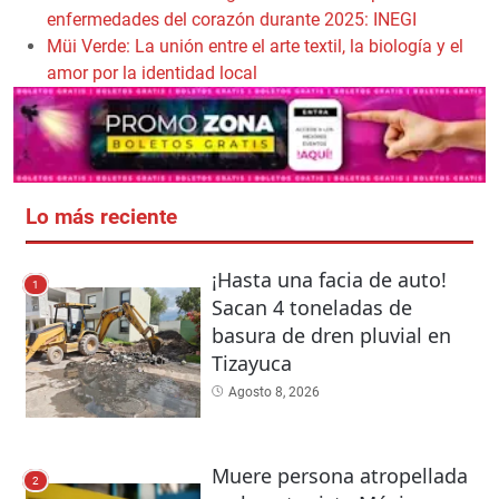
enfermedades del corazón durante 2025: INEGI
Müi Verde: La unión entre el arte textil, la biología y el
amor por la identidad local
Lo más reciente
¡Hasta una facia de auto!
1
Sacan 4 toneladas de
basura de dren pluvial en
Tizayuca
Agosto 8, 2026
Muere persona atropellada
2