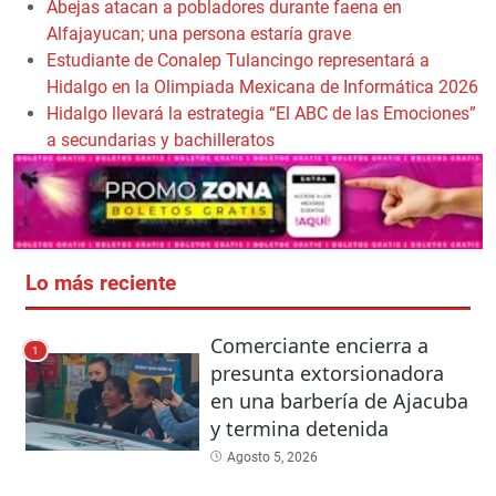
Abejas atacan a pobladores durante faena en
Alfajayucan; una persona estaría grave
Estudiante de Conalep Tulancingo representará a
Hidalgo en la Olimpiada Mexicana de Informática 2026
Hidalgo llevará la estrategia “El ABC de las Emociones”
a secundarias y bachilleratos
Lo más reciente
Comerciante encierra a
1
presunta extorsionadora
en una barbería de Ajacuba
y termina detenida
Agosto 5, 2026