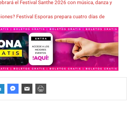
ebrará el Festival Santhe 2026 con música, danza y
ciones? Festival Esporas prepara cuatro días de
n