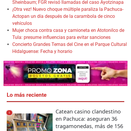
Sheinbaum; FGR revisó llamadas del caso Ayotzinapa
¡Otra vez! Nuevo choque múltiple paraliza la Pachuca-
Actopan un día después de la carambola de cinco
vehículos
Mujer choca contra casa y camioneta en Atotonilco de
Tula: presume influencias para evitar sanciones
Concierto Grandes Temas del Cine en el Parque Cultural
Hidalguense: Fecha y horario
Lo más reciente
Catean casino clandestino
1
en Pachuca: aseguran 36
tragamonedas, más de 156