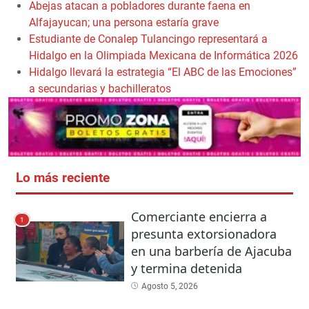
Abejas atacan a pobladores durante faena en
Alfajayucan; una persona estaría grave
Estudiante de Conalep Tulancingo representará a
Hidalgo en la Olimpiada Mexicana de Informática 2026
Hidalgo llevará la estrategia “El ABC de las Emociones”
a secundarias y bachilleratos
Lo más reciente
Comerciante encierra a
1
presunta extorsionadora
en una barbería de Ajacuba
y termina detenida
Agosto 5, 2026