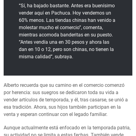
“Sí, ha bajado bastante. Antes era buenísimo
vender aquí en Pachuca. Hoy vendemos un
60% menos. Las tiendas chinas han venido a
molestar mucho el comercio”, comenta,
mientras acomoda banderitas en su puesto.
“Antes vendía una en 30 pesos y ahora las
dan en 10 o 12, pero son chinas, no tienen la
misma calidad”, subraya.
Alberto recuerda que su camino en el comercio comenzó
por herencia: sus suegros se dedicaron toda su vida a
vender artículos de temporada, y él, tras casarse, se unió a
esa tradición. Ahora, sus hijos también participan en la
venta y esperan continuar con el legado familiar.
Aunque actualmente está enfocado en la temporada patria,
su actividad no se limita a estas fechas. También vende