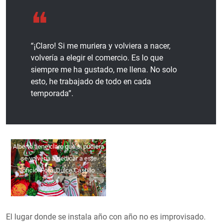
“¡Claro! Si me muriera y volviera a nacer,
volvería a elegir el comercio. Es lo que
siempre me ha gustado, me llena. No solo
esto, he trabajado de todo en cada
temporada”.
Alberto tiene claro que si pudiera
se volvería a dedicar a este
oficio. Foto: Dulce Castillo
El lugar donde se instala año con año no es improvisado.