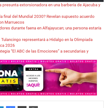
a presunta extorsionadora en una barbería de Ajacuba y
la final del Mundial 2030? Revelan supuesto acuerdo
con Marruecos
dores durante faena en Alfajayucan; una persona estaría
 Tulancingo representará a Hidalgo en la Olimpiada
ica 2026
rategia “El ABC de las Emociones” a secundarias y