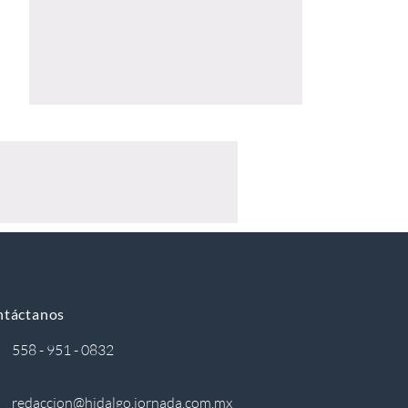
ntáctanos
558 - 951 - 0832
redaccion@hidalgo.jornada.com.mx