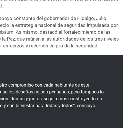
d.
 apoyo constante del gobernador de Hidalgo, Julio
eció la estrategia nacional de seguridad impulsada por
inbaum. Asimismo, destacó el fortalecimiento de las
a Paz, que reúnen a las autoridades de los tres niveles
r esfuerzos y recursos en pro de la seguridad.
tro compromiso con cada habitante de este
que los desafíos no son pequeños, pero tampoco lo
ción. Juntas y juntos, seguiremos construyendo un
o y con bienestar para todas y todos”, concluyó