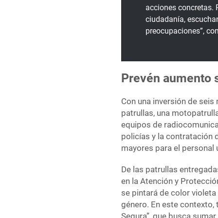
acciones concretas. R
ciudadanía, escucha
preocupaciones”, com
Prevén aumento sa
Con una inversión de seis 
patrullas, una motopatrull
equipos de radiocomunicac
policías y la contratación
mayores para el personal
De las patrullas entregada
en la Atención y Protecció
se pintará de color violet
género. En este contexto,
Segura”, que busca sumar a