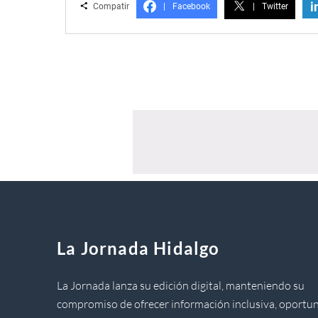
i
Compatir
|
Facebook
|
Twitter
La Jornada Hidalgo
La Jornada lanza su edición digital, manteniendo su
compromiso de ofrecer información inclusiva, oportun