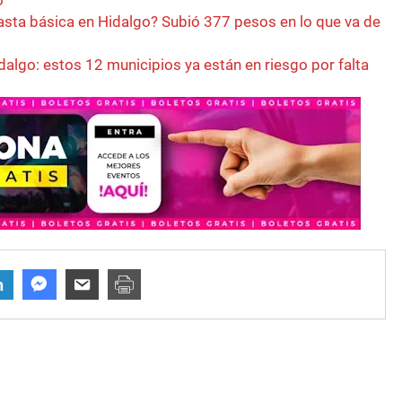
o
asta básica en Hidalgo? Subió 377 pesos en lo que va de
dalgo: estos 12 municipios ya están en riesgo por falta
n