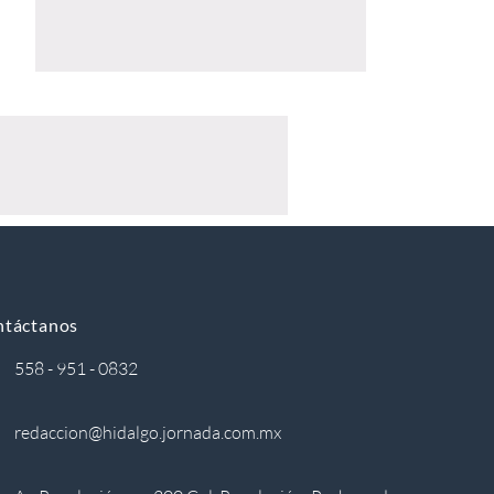
ntáctanos
558 - 951 - 0832
redaccion@hidalgo.jornada.com.mx