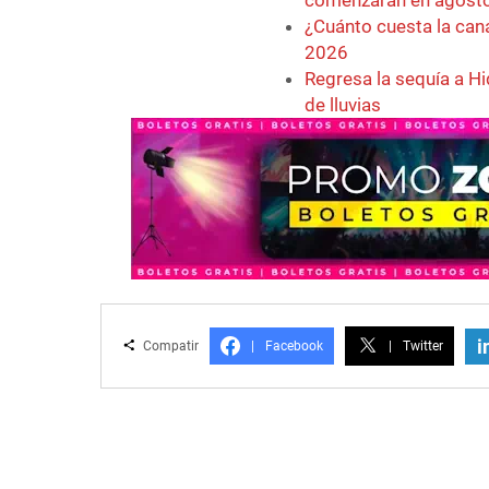
comenzarán en agost
¿Cuánto cuesta la can
2026
Regresa la sequía a Hi
de lluvias
i
Compatir
|
Facebook
|
Twitter