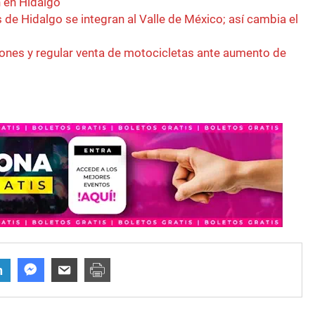
 en Hidalgo
 de Hidalgo se integran al Valle de México; así cambia el
ones y regular venta de motocicletas ante aumento de
n